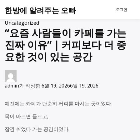
본
한방에 알려주는 오빠
로그인
문
으
Uncategorized
로
“요즘 사람들이 카페를 가는
건
진짜 이유”｜커피보다 더 중
너
뛰
요한 것이 있는 공간
기
admin
가 작성함
6월 19, 2026
6월 19, 2026
예전에는 카페가 단순히 커피를 마시는 곳이었다.
목이 마르면 들르고,
잠깐 쉬었다 가는 공간이었다.